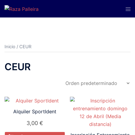
Saltar
Alte
al
men
contenido
Inicio
/ CEUR
CEUR
Alquiler SportIdent
3,00
€
Inscripción Entrenamiento