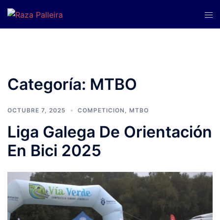
Saltar
Alte
al
men
contenido
Categoría:
MTBO
OCTUBRE 7, 2025
COMPETICION
,
MTBO
Liga Galega De Orientación
En Bici 2025